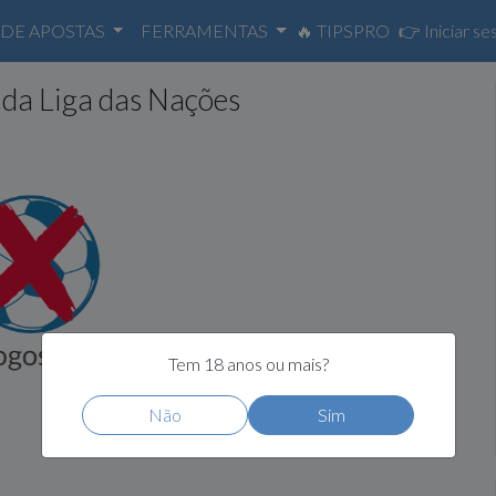
 DE APOSTAS
FERRAMENTAS
🔥 TIPSPRO
👉
Iniciar se
 da Liga das Nações
Tem 18 anos ou mais?
Não
Sim