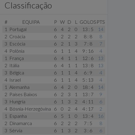
Classificação
#
EQUIPA
P
W
D
L
GOLOS
PTS
1
Portugal
6
4
2
0
13 : 5
14
2
Croácia
6
2
2
2
8 : 8
8
3
Escócia
6
2
1
3
7 : 8
7
4
Polônia
6
1
1
4
9 : 16
4
1
França
6
4
1
1
12 : 6
13
2
Itália
6
4
1
1
13 : 8
13
3
Bélgica
6
1
1
4
6 : 9
4
4
Israel
6
1
1
4
5 : 13
4
1
Alemanha
6
4
2
0
18 : 4
14
2
Países Baixos
6
2
3
1
13 : 7
9
3
Hungria
6
1
3
2
4 : 11
6
4
Bósnia-Herzegóvina
6
0
2
4
4 : 17
2
1
Espanha
6
5
1
0
13 : 4
16
2
Dinamarca
6
2
2
2
7 : 5
8
3
Sérvia
6
1
3
2
3 : 6
6