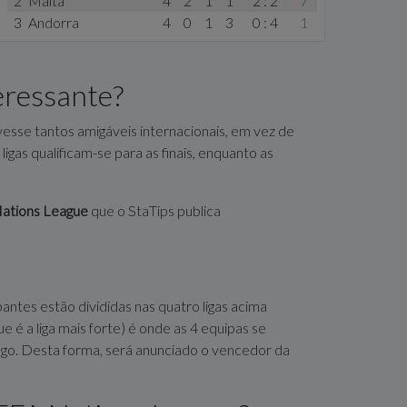
2
Malta
4
2
1
1
2 : 2
7
3
Andorra
4
0
1
3
0 : 4
1
eressante?
vesse tantos amigáveis internacionais, em vez de
ligas qualificam-se para as finais, enquanto as
Nations League
que o StaTips publica
antes estão divididas nas quatro ligas acima
 é a liga mais forte) é onde as 4 equipas se
o jogo. Desta forma, será anunciado o vencedor da