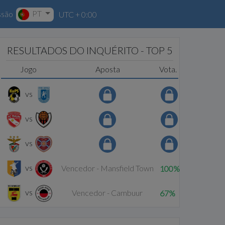
PT
ssão
UTC + 0:00
RESULTADOS DO INQUÉRITO - TOP 5
Jogo
Aposta
Vota.
vs
vs
vs
vs
Vencedor - Mansfield Town
100%
vs
Vencedor - Cambuur
67%