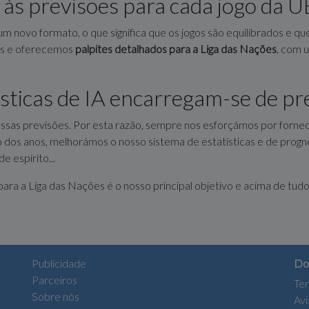
 às previsões para cada jogo da 
 novo formato, o que significa que os jogos são equilibrados e que
pas e oferecemos
palpites detalhados para a Liga das Nações
, com 
sticas de IA encarregam-se de pr
ssas previsões. Por esta razão, sempre nos esforçámos por fornece
o dos anos, melhorámos o nosso sistema de estatísticas e de prognó
 espírito...
ra a Liga das Nações é o nosso principal objetivo e acima de tudo: 
Publicidade
Do
Parceiros
Ter
Sobre nós
Avi