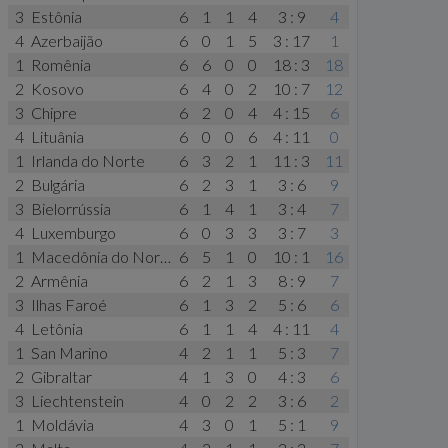
3
Estônia
6
1
1
4
3 : 9
4
4
Azerbaijão
6
0
1
5
3 : 17
1
1
Romênia
6
6
0
0
18 : 3
18
2
Kosovo
6
4
0
2
10 : 7
12
3
Chipre
6
2
0
4
4 : 15
6
4
Lituânia
6
0
0
6
4 : 11
0
1
Irlanda do Norte
6
3
2
1
11 : 3
11
2
Bulgária
6
2
3
1
3 : 6
9
3
Bielorrússia
6
1
4
1
3 : 4
7
4
Luxemburgo
6
0
3
3
3 : 7
3
1
Macedônia do Norte
6
5
1
0
10 : 1
16
2
Armênia
6
2
1
3
8 : 9
7
3
Ilhas Faroé
6
1
3
2
5 : 6
6
4
Letônia
6
1
1
4
4 : 11
4
1
San Marino
4
2
1
1
5 : 3
7
2
Gibraltar
4
1
3
0
4 : 3
6
3
Liechtenstein
4
0
2
2
3 : 6
2
1
Moldávia
4
3
0
1
5 : 1
9