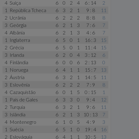
4
Suíça
6
0
2
4
6 : 14
2
1
República Tcheca
6
3
2
1
9 : 8
11
2
Ucrânia
6
2
2
2
8 : 8
8
3
Geórgia
6
2
1
3
7 : 6
7
4
Albânia
6
2
1
3
4 : 6
7
1
Inglaterra
6
5
0
1
16 : 3
15
2
Grécia
6
5
0
1
11 : 4
15
3
Irlanda
6
2
0
4
3 : 12
6
4
Finlândia
6
0
0
6
2 : 13
0
1
Noruega
6
4
1
1
15 : 7
13
2
Áustria
6
3
2
1
14 : 5
11
3
Eslovênia
6
2
2
2
7 : 9
8
4
Cazaquistão
6
0
1
5
0 : 15
1
1
País de Gales
6
3
3
0
9 : 4
12
2
Turquia
6
3
2
1
9 : 6
11
3
Islândia
6
2
1
3
10 : 13
7
4
Montenegro
6
1
0
5
4 : 9
3
1
Suécia
6
5
1
0
19 : 4
16
2
Eslováquia
6
4
1
1
10 : 5
13