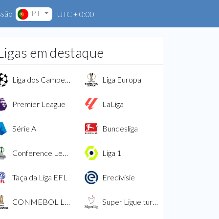
PT
ssão
UTC + 0:00
Ligas em destaque
Liga dos Campeões
Liga Europa
Premier League
LaLiga
Série A
Bundesliga
Conference League
Liga 1
Taça da Liga EFL
Eredivisie
CONMEBOL Libertadores
Super Ligue turque