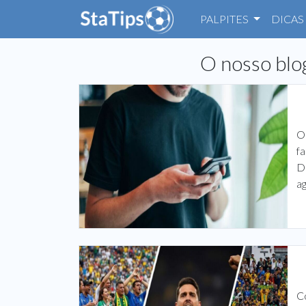
PALPITES
DICAS
O nosso blo
O
f
D
ag
Co