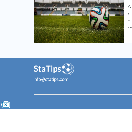
A
es
m
re
info@statips.com