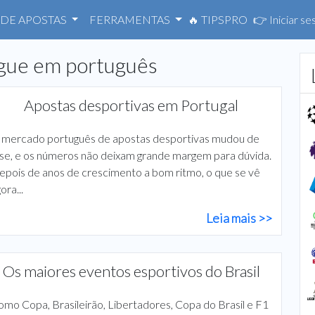
 DE APOSTAS
FERRAMENTAS
🔥 TIPSPRO
👉
Iniciar se
gue em português
Apostas desportivas em Portugal
 mercado português de apostas desportivas mudou de
ase, e os números não deixam grande margem para dúvida.
epois de anos de crescimento a bom ritmo, o que se vê
ora...
Leia mais >>
Os maiores eventos esportivos do Brasil
mo Copa, Brasileirão, Libertadores, Copa do Brasil e F1