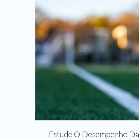
Estude O Desempenho Das