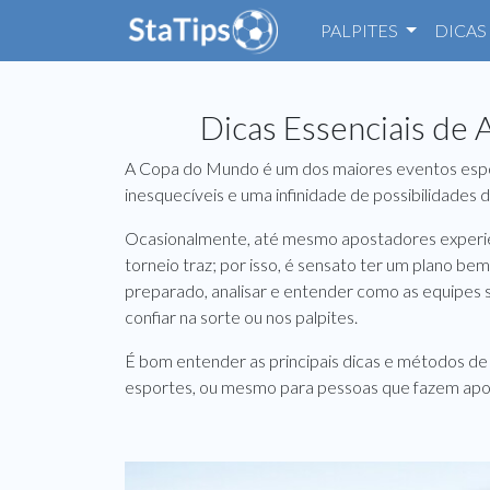
PALPITES
DICAS
Dicas Essenciais de
A Copa do Mundo é um dos maiores eventos esport
inesquecíveis e uma infinidade de possibilidades 
Ocasionalmente, até mesmo apostadores experie
torneio traz; por isso, é sensato ter um plano b
preparado, analisar e entender como as equipe
confiar na sorte ou nos palpites.
É bom entender as principais dicas e métodos de
esportes, ou mesmo para pessoas que fazem apos