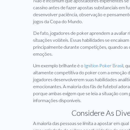
Não é incomum que apostadores experientes se f
cassino antes de fazer apostas substanciais em f
desenvolver paciência, observação e pensamento
jogos da Copa do Mundo.
De fato, jogadores de poker aprendem a avaliar r
situações voláteis. Essas habilidades se encaixa
principalmente durante competições, quando as d
emoções.
Um exemplo brilhante é o
Ignition Poker Brasil
, q
altamente competitiva do poker com a emoção da
jogadores desenvolverem suas habilidades analí
emocionantes. A maioria dos fãs de futebol adora
porque ambas exigem que se leia a situação com p
informações disponíveis.
Considere As Div
A maioria das pessoas se limita a apostar em qua