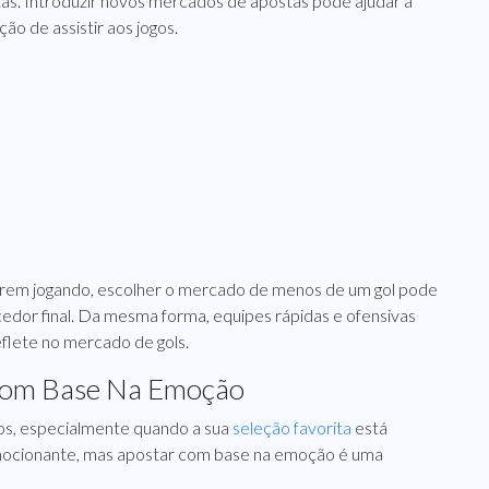
as. Introduzir novos mercados de apostas pode ajudar a
o de assistir aos jogos.
verem jogando, escolher o mercado de menos de um gol pode
edor final. Da mesma forma, equipes rápidas e ofensivas
eflete no mercado de gols.
Com Base Na Emoção
os, especialmente quando a sua
seleção favorita
está
 emocionante, mas apostar com base na emoção é uma