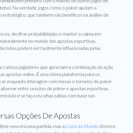
amiliarizem primeiro com o mundo de outros jogos de
utebol. Na verdade, jogos como o poker ajudam a
 estratégico, que também são benéficos na análise de
iscos, decifrar probabilidades e manter a calma em
m naturalmente no mundo das apostas esportivas,
ecisões podem ser facilmente influenciadas pelas
ue cativou jogadores que apreciam a combinação da ação
s apostas online. É uma ótima plataforma para os
ticas enquanto interagem com mesas e torneios de poker
 alternar entre sessões de poker e apostas esportivas,
recisão e se faça escolhas sábias com base nas
ersas Opções De Apostas
l time vencerá uma partida, mas a
Copa do Mundo
oferece