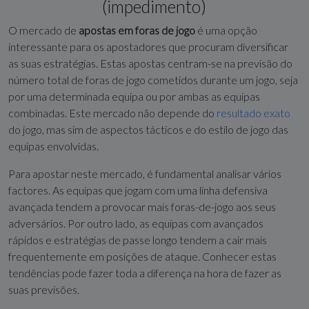
(impedimento)
O mercado de
apostas em foras de jogo
é uma opção
interessante para os apostadores que procuram diversificar
as suas estratégias. Estas apostas centram-se na previsão do
número total de foras de jogo cometidos durante um jogo, seja
por uma determinada equipa ou por ambas as equipas
combinadas. Este mercado não depende do
resultado exato
do jogo, mas sim de aspectos tácticos e do estilo de jogo das
equipas envolvidas.
Para apostar neste mercado, é fundamental analisar vários
factores. As equipas que jogam com uma linha defensiva
avançada tendem a provocar mais foras-de-jogo aos seus
adversários. Por outro lado, as equipas com avançados
rápidos e estratégias de passe longo tendem a cair mais
frequentemente em posições de ataque. Conhecer estas
tendências pode fazer toda a diferença na hora de fazer as
suas previsões.