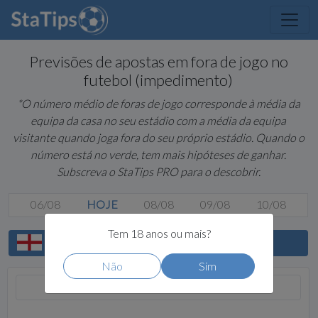
Previsões de apostas em fora de jogo no
futebol (impedimento)
*O número médio de foras de jogo corresponde à média da
equipa da casa no seu estádio com a média da equipa
visitante quando joga fora do seu próprio estádio. Quando o
número está no verde, tem mais hipóteses de ganhar.
Subscreva o StaTips PRO para o descobrir.
06/08
HOJE
08/08
09/08
10/08
Tem 18 anos ou mais?
Inglaterra: Taça da Liga EFL
Não
Sim
18:45