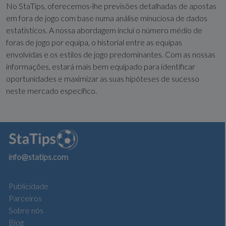
No StaTips, oferecemos-lhe previsões detalhadas de apostas
em fora de jogo com base numa análise minuciosa de dados
estatísticos. A nossa abordagem inclui o número médio de
foras de jogo por equipa, o historial entre as equipas
envolvidas e os estilos de jogo predominantes. Com as nossas
informações, estará mais bem equipado para identificar
oportunidades e maximizar as suas hipóteses de sucesso
neste mercado específico.
info@statips.com
Publicidade
Parceiros
Sobre nós
Blog