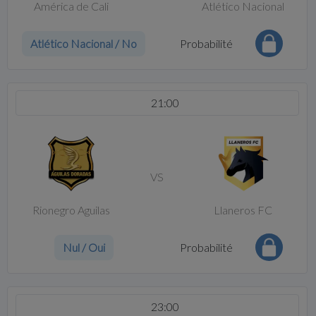
América de Cali
Atlético Nacional
Atlético Nacional / No
Probabilité
21:00
VS
Rionegro Aguilas
Llaneros FC
Nul / Oui
Probabilité
23:00