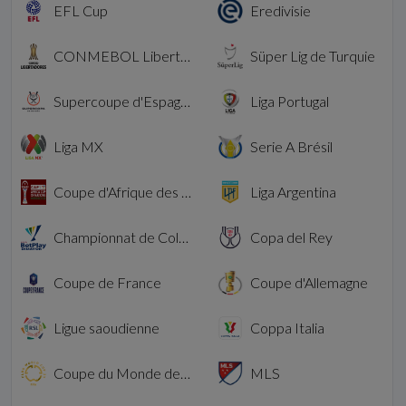
EFL Cup
Eredivisie
CONMEBOL Libertadores
Süper Lig de Turquie
Supercoupe d'Espagne
Liga Portugal
Liga MX
Serie A Brésil
Coupe d'Afrique des nations
Liga Argentina
Championnat de Colombie
Copa del Rey
Coupe de France
Coupe d'Allemagne
Ligue saoudienne
Coppa Italia
Coupe du Monde des Clubs
MLS