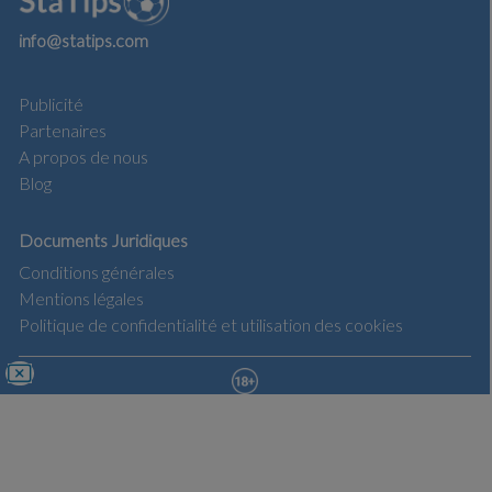
info@statips.com
Publicité
Partenaires
A propos de nous
Blog
Documents Juridiques
Conditions générales
Mentions légales
Politique de confidentialité et utilisation des cookies