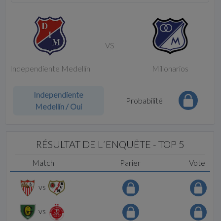
VS
Independiente Medellín
Millonarios
Independiente
Probabilité
Medellín / Oui
RÉSULTAT DE L´ENQUÊTE - TOP 5
Match
Parier
Vote
vs
vs