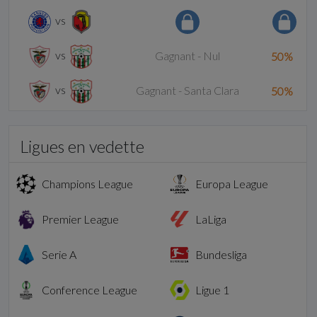
vs
vs
Gagnant - Nul
50%
vs
Gagnant - Santa Clara
50%
Ligues en vedette
Champions League
Europa League
Premier League
LaLiga
Serie A
Bundesliga
Conference League
Ligue 1