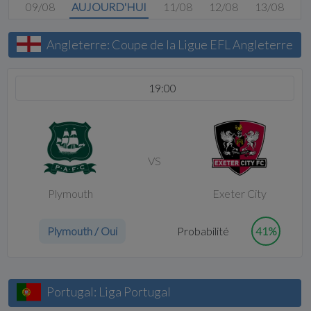
09/08
AUJOURD'HUI
11/08
12/08
13/08
Angleterre: Coupe de la Ligue EFL Angleterre
19:00
VS
Plymouth
Exeter City
Plymouth / Oui
Probabilité
41%
Portugal: Liga Portugal