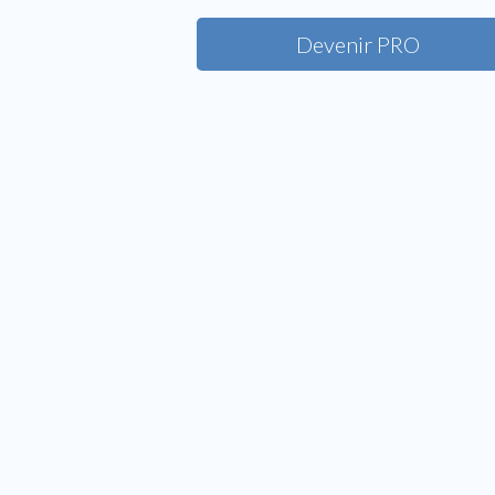
Devenir PRO