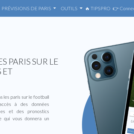
PRÉVISIONS DE PARIS
OUTILS
🔥 TIPSPRO
👉
Conne
S PARIS SUR LE
 ET
les paris sur le football
accès à des données
lées et des pronostics
ce qui vous donnera un