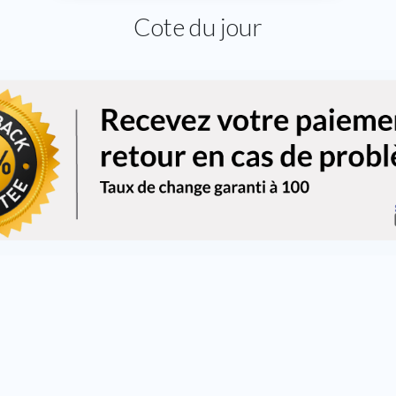
Cote du jour