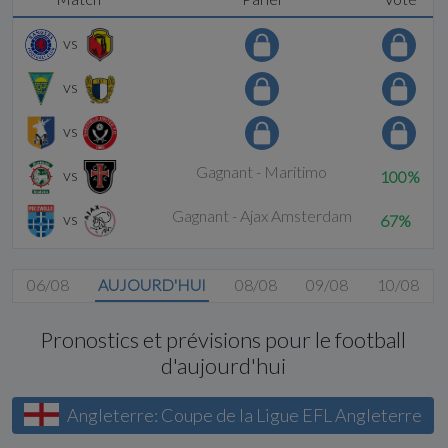
vs
vs
vs
Gagnant - Maritimo
vs
100%
Gagnant - Ajax Amsterdam
vs
67%
06/08
AUJOURD'HUI
08/08
09/08
10/08
Pronostics et prévisions pour le football
d'aujourd'hui
Angleterre: Coupe de la Ligue EFL Angleterre