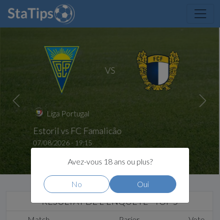
VS
Previous
Next
Liga Portugal
Estoril vs FC Famalicão
07/08/2026 - 19:15
Avez-vous 18 ans ou plus?
No
Oui
RÉSULTAT DE L´ENQUÊTE - TOP 5
Match
Parier
Vote