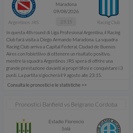
Maradona
09/08/2026
23:15
Argentinos JRS
Racing Club
In questa 4th round di Liga Profesional Argentina, il Racing
Club farà visita a Diego Armando Maradona. La squadra
Racing Club arriva a Capital Federal, Ciudad de Buenos
Aires con l'obiettivo di ottenere un risultato positivo,
mentre la squadra Argentinos JRS spera di offrire una
grande prestazione davanti ai propri tifosi e conquistare i 3
punti. La partita si giocherà il 9 agosto alle 23:15.
Consulta le pronostici e le statistiche >>
Pronostici Banfield vs Belgrano Cordoba
Estadio Florencio
Solá