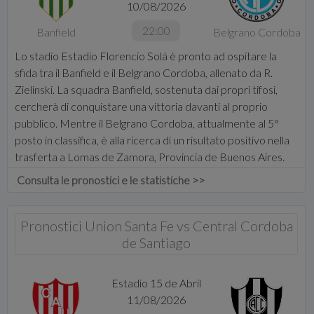
10/08/2026
22:00
Banfield
Belgrano Cordoba
Lo stadio Estadio Florencio Solá è pronto ad ospitare la
sfida tra il Banfield e il Belgrano Cordoba, allenato da R.
Zielinski. La squadra Banfield, sostenuta dai propri tifosi,
cercherà di conquistare una vittoria davanti al proprio
pubblico. Mentre il Belgrano Cordoba, attualmente al 5°
posto in classifica, è alla ricerca di un risultato positivo nella
trasferta a Lomas de Zamora, Provincia de Buenos Aires.
Consulta le pronostici e le statistiche >>
Pronostici Union Santa Fe vs Central Cordoba
de Santiago
Estadio 15 de Abril
11/08/2026