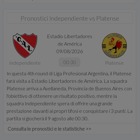
Pronostici Independiente vs Platense
Estadio Libertadores
de América
09/08/2026
00:30
Independiente
Platense
In questa 4th round di Liga Profesional Argentina, il Platense
farà visita a Estadio Libertadores de América. La squadra
Platense arriva a Avellaneda, Provincia de Buenos Aires con
l'obiettivo di ottenere un risultato positivo, mentre la
squadra Independiente spera di offrire una grande
prestazione davanti ai propri tifosi e conquistare i 3 punti. La
partita si giocherà il 9 agosto alle 00:30.
Consulta le pronostici e le statistiche >>