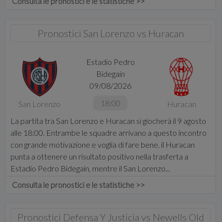
Consulta le pronostici e le statistiche >>
Pronostici San Lorenzo vs Huracan
Estadio Pedro
Bidegaín
09/08/2026
18:00
San Lorenzo
Huracan
La partita tra San Lorenzo e Huracan si giocherà il 9 agosto
alle 18:00. Entrambe le squadre arrivano a questo incontro
con grande motivazione e voglia di fare bene. il Huracan
punta a ottenere un risultato positivo nella trasferta a
Estadio Pedro Bidegaín, mentre il San Lorenzo...
Consulta le pronostici e le statistiche >>
Pronostici Defensa Y Justicia vs Newells Old