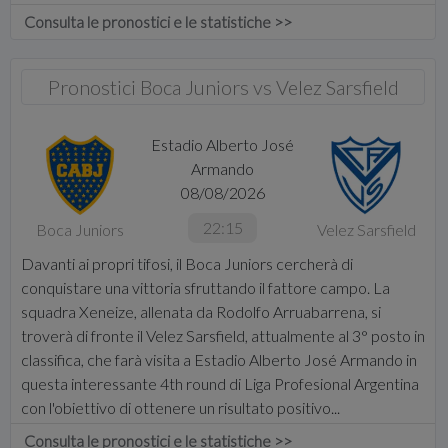
Consulta le pronostici e le statistiche >>
Pronostici Boca Juniors vs Velez Sarsfield
Estadio Alberto José
Armando
08/08/2026
22:15
Boca Juniors
Velez Sarsfield
Davanti ai propri tifosi, il Boca Juniors cercherà di
conquistare una vittoria sfruttando il fattore campo. La
squadra Xeneize, allenata da Rodolfo Arruabarrena, si
troverà di fronte il Velez Sarsfield, attualmente al 3° posto in
classifica, che farà visita a Estadio Alberto José Armando in
questa interessante 4th round di Liga Profesional Argentina
con l'obiettivo di ottenere un risultato positivo...
Consulta le pronostici e le statistiche >>