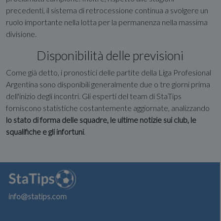
precedenti, il sistema di retrocessione continua a svolgere un
ruolo importante nella lotta per la permanenza nella massima
divisione.
Disponibilità delle previsioni
Come già detto, i pronostici delle partite della Liga Profesional
Argentina sono disponibili generalmente due o tre giorni prima
dell'inizio degli incontri. Gli esperti del team di StaTips
forniscono statistiche costantemente aggiornate, analizzando
lo stato di forma delle squadre, le ultime notizie sui club, le
squalifiche e gli infortuni
.
info@statips.com