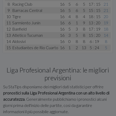
8
Racing Club
16
5
6
5
17 : 15
21
9
Barracas Central
16
5
6
5
15 : 15
21
10
Tigre
16
4
8
4
18 : 15
20
11
Sarmiento Junin
16
6
1
9
13 : 20
19
12
Banfield
16
5
3
8
17 : 19
18
13
Atletico Tucuman
16
3
5
8
15 : 20
14
14
Aldosivi
16
0
8
8
6 : 19
8
15
Estudiantes de Rio Cuarto
16
1
2
13
5 : 24
5
Liga Profesional Argentina: le migliori
previsioni
Su StaTips disponiamo dei migliori dati statistici per offrire
pronostici sulla Liga Profesional Argentina con un alto livello di
accuratezza
. Generalmente pubblichiamo i pronostici alcuni
giorni prima dell'inizio delle partite, così da garantire
informazioni il più possibile aggiornate.