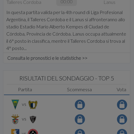
00:00
Talleres Cordoba
Lanus
In questa partita valida per la 4th round di Liga Profesional
Argentina, il Talleres Cordoba e il Lanus si affronteranno allo
stadio Estadio Mario Alberto Kempes di Ciudad de
Córdoba, Provincia de Córdoba. Lanus occupa attualmente
il 6° posto in classifica, mentre il Talleres Cordoba si trova al
4° posto...
Consulta le pronostici e le statistiche >>
RISULTATI DEL SONDAGGIO - TOP 5
Partita
Scommessa
Vota
vs
vs
vs