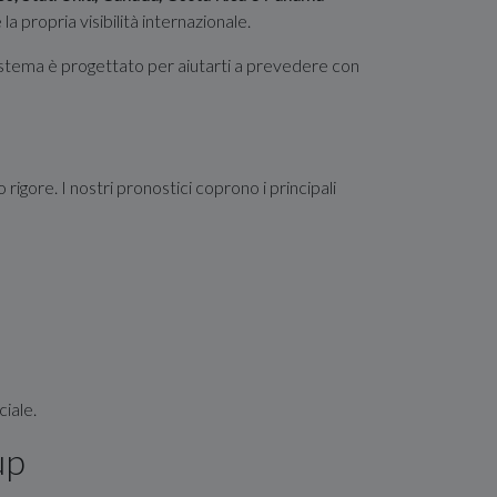
 propria visibilità internazionale.
 sistema è progettato per aiutarti a prevedere con
rigore. I nostri pronostici coprono i principali
ciale.
up