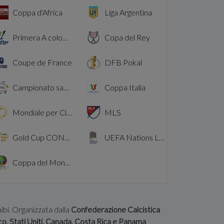
Coppa d'Africa
Liga Argentina
Primera A colombiana
Copa del Rey
Coupe de France
DFB Pokal
Campionato saudita
Coppa Italia
Mondiale per Club FIFA
MLS
Gold Cup CONCACAF
UEFA Nations League
Coppa del Mondo 2026
ibi. Organizzata dalla
Confederazione Calcistica
o, Stati Uniti, Canada, Costa Rica e Panama