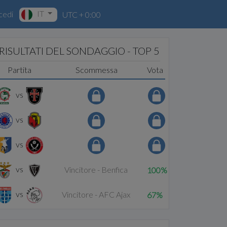
IT
cedi
UTC + 0:00
RISULTATI DEL SONDAGGIO - TOP 5
Partita
Scommessa
Vota
vs
vs
vs
vs
Vincitore - Benfica
100%
vs
Vincitore - AFC Ajax
67%