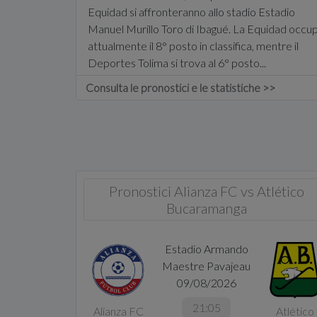
Equidad si affronteranno allo stadio Estadio
Manuel Murillo Toro di Ibagué. La Equidad occu
attualmente il 8° posto in classifica, mentre il
Deportes Tolima si trova al 6° posto...
Consulta le pronostici e le statistiche >>
Pronostici Alianza FC vs Atlético
Bucaramanga
Estadio Armando
Maestre Pavajeau
09/08/2026
21:05
Alianza FC
Atlético