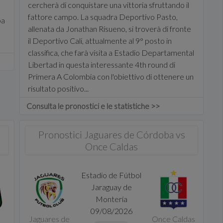
cercherà di conquistare una vittoria sfruttando il
fattore campo. La squadra Deportivo Pasto,
pa
allenata da Jonathan Risueno, si troverà di fronte
il Deportivo Cali, attualmente al 9° posto in
classifica, che farà visita a Estadio Departamental
Libertad in questa interessante 4th round di
Primera A Colombia con l'obiettivo di ottenere un
risultato positivo...
Consulta le pronostici e le statistiche >>
Pronostici Jaguares de Córdoba vs
Once Caldas
Estadio de Fútbol
Jaraguay de
Montería
09/08/2026
Jaguares de
Once Caldas