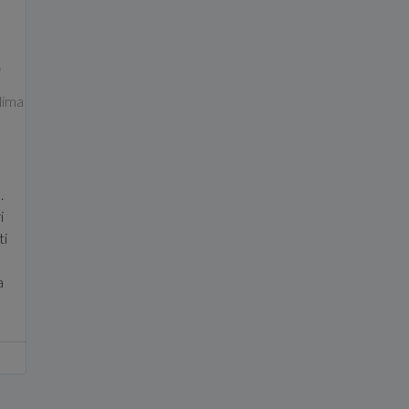
lima
.
i
ti
a