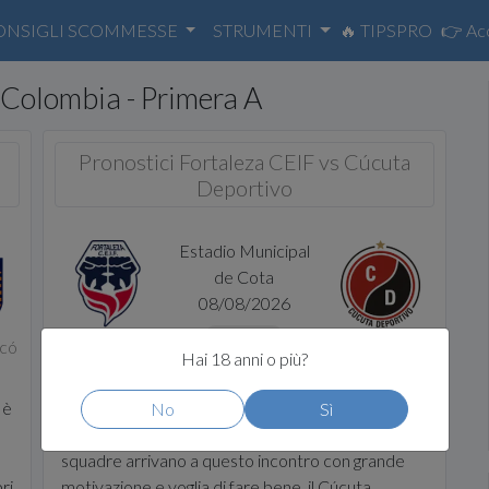
ONSIGLI SCOMMESSE
STRUMENTI
🔥 TIPSPRO
👉
Ac
 Colombia - Primera A
Pronostici Fortaleza CEIF vs Cúcuta
Deportivo
Estadio Municipal
de Cota
08/08/2026
21:20
có
Fortaleza CEIF
Cúcuta
Hai 18 anni o più?
Deportivo
 è
La partita tra Fortaleza CEIF e Cúcuta Deportivo
No
Sì
si giocherà il 8 agosto alle 21:20. Entrambe le
squadre arrivano a questo incontro con grande
ri
motivazione e voglia di fare bene. il Cúcuta