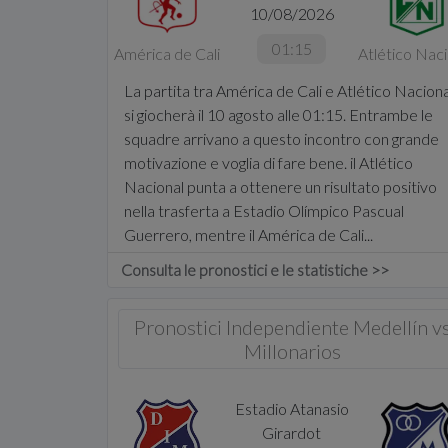
10/08/2026
01:15
América de Cali
Atlético Naci
La partita tra América de Cali e Atlético Naciona
si giocherà il 10 agosto alle 01:15. Entrambe le
squadre arrivano a questo incontro con grande
motivazione e voglia di fare bene. il Atlético
Nacional punta a ottenere un risultato positivo
nella trasferta a Estadio Olímpico Pascual
Guerrero, mentre il América de Cali...
Consulta le pronostici e le statistiche >>
Pronostici Independiente Medellín v
Millonarios
Estadio Atanasio
Girardot