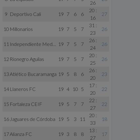
26
20 :
9
Deportivo Cali
19
7
6
6
27
16
31 :
10
Millonarios
19
7
5
7
26
23
26 :
11
Independiente Medellín
19
7
5
7
26
24
20 :
12
Rionegro Aguilas
19
7
5
7
26
25
26 :
13
Atlético Bucaramanga
19
5
8
6
23
20
17 :
14
Llaneros FC
19
4
10
5
22
20
22 :
15
Fortaleza CEIF
19
5
7
7
22
27
20 :
16
Jaguares de Córdoba
19
5
3
11
18
33
13 :
17
Alianza FC
19
3
8
8
17
27