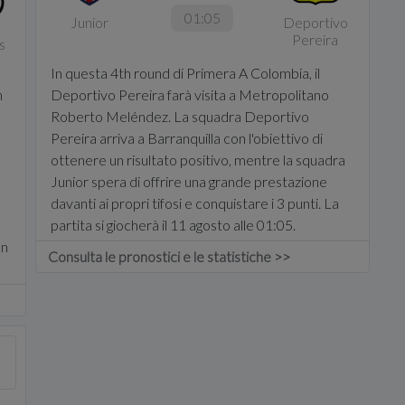
01:05
Junior
Deportivo
Pereira
s
In questa 4th round di Primera A Colombia, il
n
Deportivo Pereira farà visita a Metropolitano
Roberto Meléndez. La squadra Deportivo
Pereira arriva a Barranquilla con l'obiettivo di
ottenere un risultato positivo, mentre la squadra
Junior spera di offrire una grande prestazione
davanti ai propri tifosi e conquistare i 3 punti. La
partita si giocherà il 11 agosto alle 01:05.
un
Consulta le pronostici e le statistiche >>