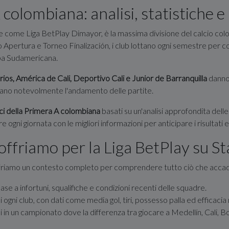
colombiana: analisi, statistiche e
te come Liga BetPlay Dimayor, è la massima divisione del calcio co
pertura e Torneo Finalización, i club lottano ogni semestre per conqu
opa Sudamericana.
rios, América de Cali, Deportivo Cali e Junior de Barranquilla
danno 
enzano notevolmente l'andamento delle partite.
ci della Primera A colombiana
basati su un'analisi approfondita dell
ire ogni giornata con le migliori informazioni per anticipare i risul
offriamo per la Liga BetPlay su St
i offriamo un contesto completo per comprendere tutto ciò che accade
 base a infortuni, squalifiche e condizioni recenti delle squadre.
i ogni club, con dati come media gol, tiri, possesso palla ed efficacia n
i in un campionato dove la differenza tra giocare a Medellín, Cali,