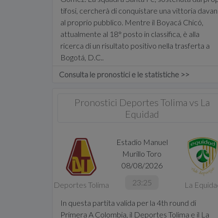
tifosi, cercherà di conquistare una vittoria davan
al proprio pubblico. Mentre il Boyacá Chicó,
attualmente al 18° posto in classifica, è alla
ricerca di un risultato positivo nella trasferta a
Bogotá, D.C..
Consulta le pronostici e le statistiche >>
Pronostici Deportes Tolima vs La
Equidad
Estadio Manuel
Murillo Toro
08/08/2026
23:25
Deportes Tolima
La Equida
In questa partita valida per la 4th round di
Primera A Colombia, il Deportes Tolima e il La