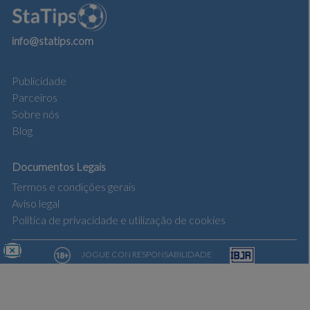
info@statips.com
Publicidade
Parceiros
Sobre nós
Blog
Documentos Legais
Termos e condições gerais
Aviso legal
Política de privacidade e utilização de cookies
JOGUE CON RESPONSABILIDADE