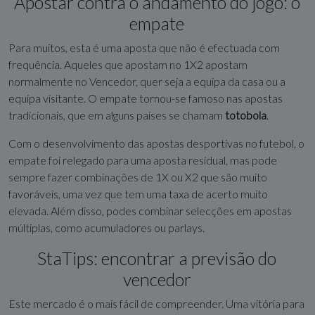
Apostar contra o andamento do jogo: o
empate
Para muitos, esta é uma aposta que não é efectuada com
frequência. Aqueles que apostam no 1X2 apostam
normalmente no Vencedor, quer seja a equipa da casa ou a
equipa visitante. O empate tornou-se famoso nas apostas
tradicionais, que em alguns países se chamam
totobola
.
Com o desenvolvimento das apostas desportivas no futebol, o
empate foi relegado para uma aposta residual, mas pode
sempre fazer combinações de 1X ou X2 que são muito
favoráveis, uma vez que tem uma taxa de acerto muito
elevada. Além disso, podes combinar selecções em apostas
múltiplas, como acumuladores ou parlays.
StaTips: encontrar a previsão do
vencedor
Este mercado é o mais fácil de compreender. Uma vitória para