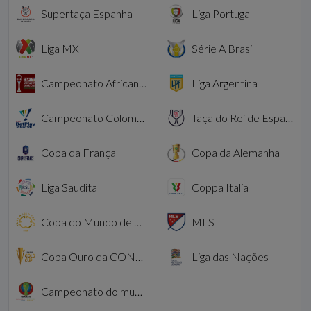
Supertaça Espanha
Liga Portugal
Liga MX
Série A Brasil
Campeonato Africano das Nações
Liga Argentina
Campeonato Colombiano
Taça do Rei de Espanha
Copa da França
Copa da Alemanha
Liga Saudita
Coppa Italia
Copa do Mundo de Clubes
MLS
Copa Ouro da CONCACAF
Liga das Nações
Campeonato do mundo 2026