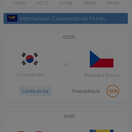
05/08
HOJE
07/08
08/08
09/08
Internacional: Campeonato do Mundo
02:00
VS
Coréia do Sul
República Tcheca
Coréia do Sul
Probabilidade
48%
19:00