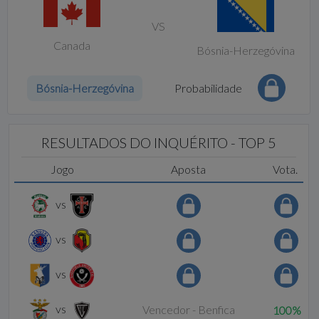
VS
Canada
Bósnia-Herzegóvina
Bósnia-Herzegóvina
Probabilidade
RESULTADOS DO INQUÉRITO - TOP 5
Jogo
Aposta
Vota.
vs
vs
vs
vs
Vencedor - Benfica
100%