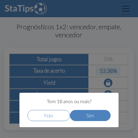
Prognósticos 1x2: vencedor, empate,
vencedor
356
Total jogos
Taxa de acerto
53.38%
Yield
Odds médias
Tem 18 anos ou mais?
Lucro
Não
Sim
Aposta média