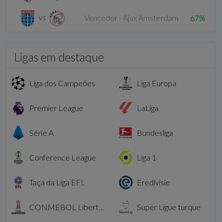
vs
Vencedor - Ajax Amsterdam
67%
Ligas em destaque
Liga dos Campeões
Liga Europa
Premier League
LaLiga
Série A
Bundesliga
Conference League
Liga 1
Taça da Liga EFL
Eredivisie
CONMEBOL Libertadores
Super Ligue turque