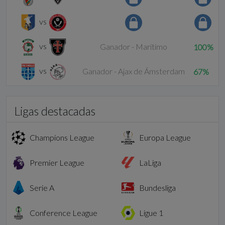
vs
vs
Ganador - Maritimo
100%
vs
Ganador - Ajax de Ámsterdam
67%
Ligas destacadas
Champions League
Europa League
Premier League
LaLiga
Serie A
Bundesliga
Conference League
Ligue 1