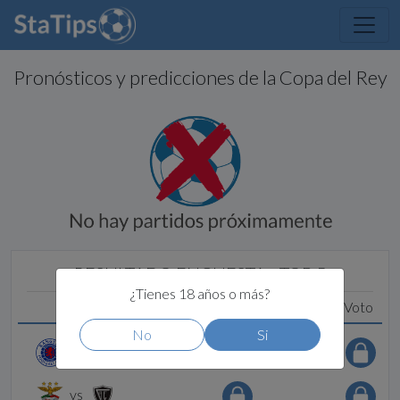
Pronósticos y predicciones de la Copa del Rey
RESULTADO ENCUESTA - TOP 5
¿Tienes 18 años o más?
Partido
Apuesta
Voto
No
Si
vs
vs